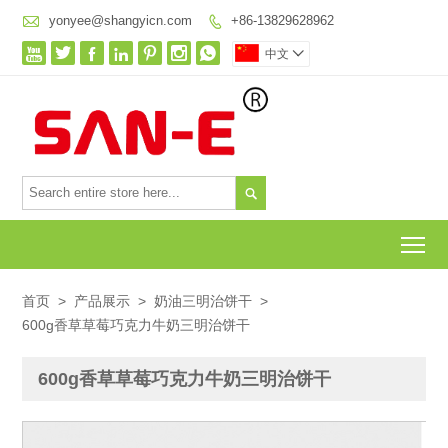

yonyee@shangyicn.com
+86-13829628962








中文


To
首页
>
产品展示
>
奶油三明治饼干
>
600g香草草莓巧克力牛奶三明治饼干
600g香草草莓巧克力牛奶三明治饼干