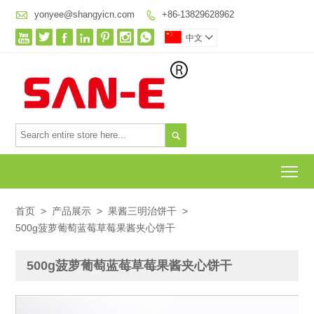

yonyee@shangyicn.com
+86-13829628962








中文


To
首页
>
产品展示
>
果酱三明治饼干
>
500g菠萝葡萄蓝莓草莓果酱夹心饼干
500g菠萝葡萄蓝莓草莓果酱夹心饼干