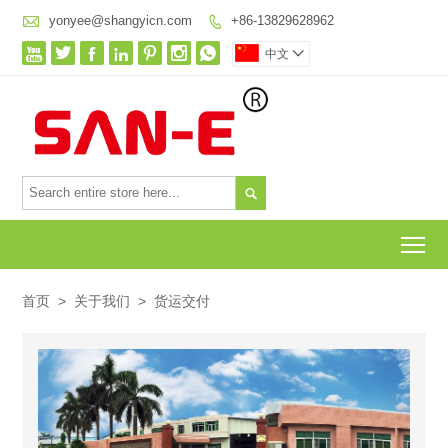

yonyee@shangyicn.com
+86-13829628962








中文


To
首页
>
关于我们
>
货运交付