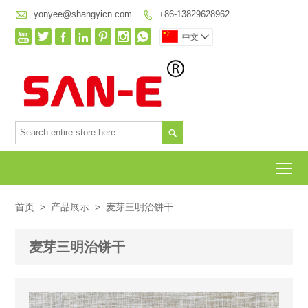

yonyee@shangyicn.com
+86-13829628962








中文


To
首页
>
产品展示
>
麦芽三明治饼干
麦芽三明治饼干