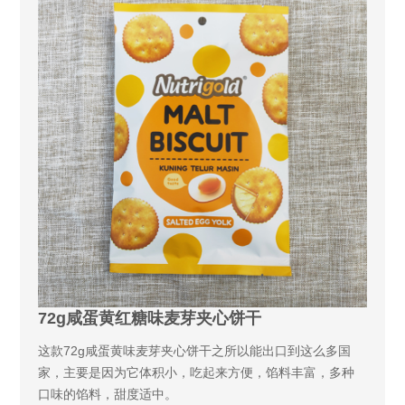
72g咸蛋黄红糖味麦芽夹心饼干
这款72g咸蛋黄味麦芽夹心饼干之所以能出口到这么多国
家，主要是因为它体积小，吃起来方便，馅料丰富，多种
口味的馅料，甜度适中。