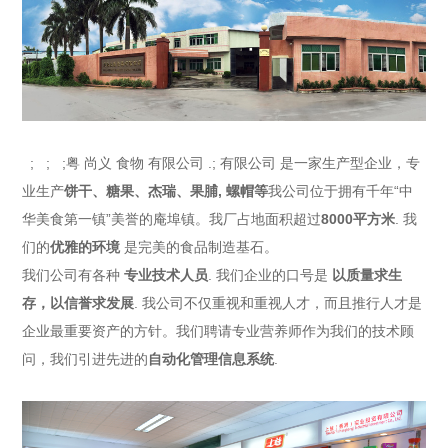
; ; ;粤 尚义 食物 有限公司 .; 有限公司
是一家生产型企业，专
业生产
饼干、糖果、杰瑞、果脯
, 螺帽等
我公司位于拥有千年“中
华美食第一镇”美誉的庵埠镇。我厂占地面积超过
8000平方米
. 我
们的
优雅的环境
是完美的食品制造基石。
我们公司有各种
专业技术人员
. 我们企业的口号是
以质量求生
存，以信誉求发展
. 我公司不仅重视和重视人才，而且推行人才是
企业最重要资产的方针。我们聘请专业营养师作为我们的技术顾
问，我们引进先进的
自动化管理信息系统
.