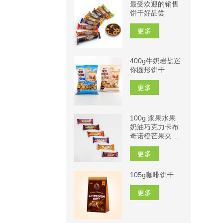
最受欢迎的销售
饼干好品尝
更多
400g牛奶岩盐迷
你圆形饼干
更多
100g 浆果水果
奶油巧克力卡布
奇诺橙芒果夹心
饼干
更多
105g咖啡饼干
更多