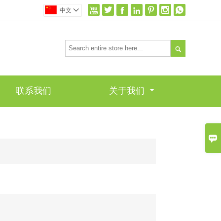







中文


联系我们
关于我们
