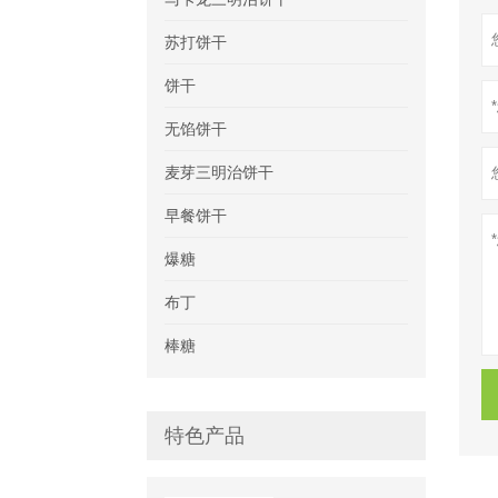
苏打饼干
饼干
无馅饼干
麦芽三明治饼干
早餐饼干
爆糖
布丁
棒糖
特色产品