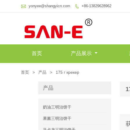

yonyee@shangyicn.com
+86-13829628962

首页
产品展示
首页
>
产品
>
175 г крекер
产品
1
奶油三明治饼干
果酱三明治饼干
马卡龙三明治饼干