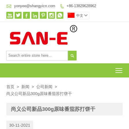

yonyee@shangyicn.com
+86-13829628962








中文


To
首页
>
新闻
>
公司新闻
>
尚义公司新品300g原味番茄苏打饼干
尚义公司新品300g原味番茄苏打饼干
30-11-2021