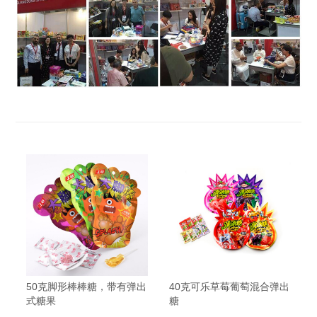
50克脚形棒棒糖，带有弹出
40克可乐草莓葡萄混合弹出
式糖果
糖