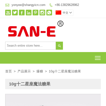

yonyee@shangyicn.com
+86-13829628962








中文


To
首页
>
产品展示
>
爆糖
>
10g十二星座魔法糖果
10g十二星座魔法糖果