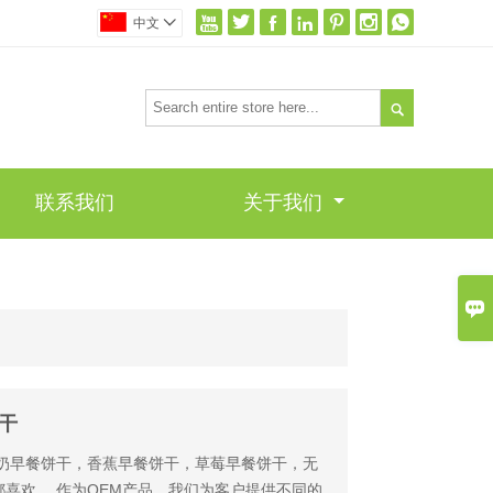







中文


联系我们
关于我们

干
牛奶早餐饼干，香蕉早餐饼干，草莓早餐饼干，无
喜欢。 作为OEM产品，我们为客户提供不同的