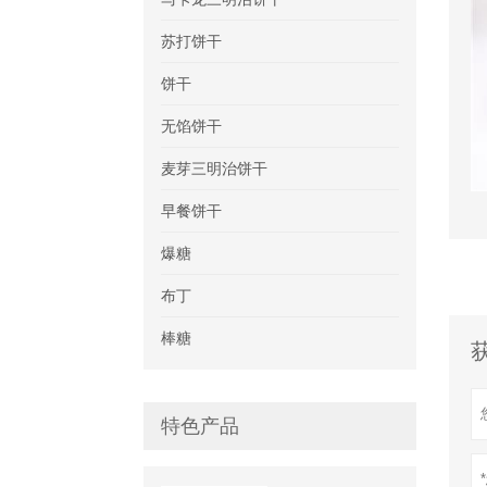
苏打饼干
饼干
无馅饼干
麦芽三明治饼干
早餐饼干
爆糖
布丁
棒糖
特色产品