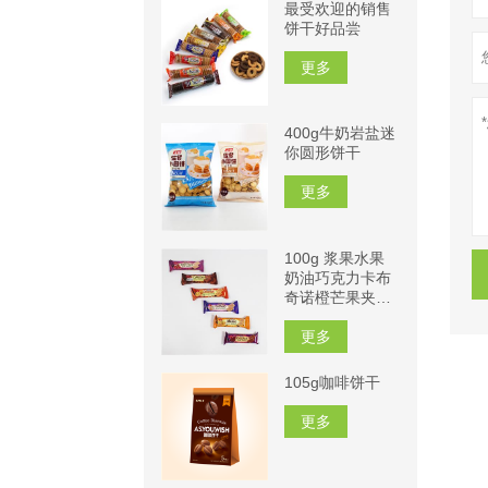
最受欢迎的销售
饼干好品尝
更多
400g牛奶岩盐迷
你圆形饼干
更多
100g 浆果水果
奶油巧克力卡布
奇诺橙芒果夹心
饼干
更多
105g咖啡饼干
更多