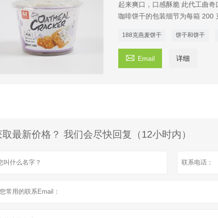
起来爽口，口感酥脆 此代工曲奇
咖啡饼干的包装细节为每箱 200 克 * 
188克燕麦饼干
饼干和饼干

Email
详细
获取最新价格？ 我们会尽快回复（12小时内）