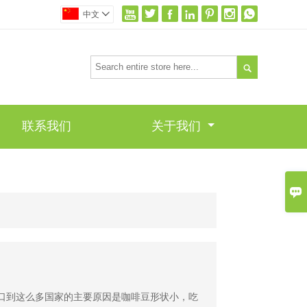







中文


联系我们
关于我们

出口到这么多国家的主要原因是咖啡豆形状小，吃