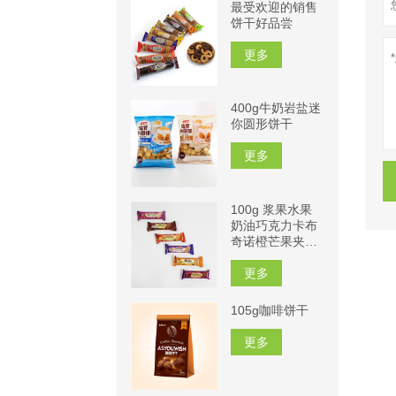
最受欢迎的销售
饼干好品尝
更多
400g牛奶岩盐迷
你圆形饼干
更多
100g 浆果水果
奶油巧克力卡布
奇诺橙芒果夹心
饼干
更多
105g咖啡饼干
更多