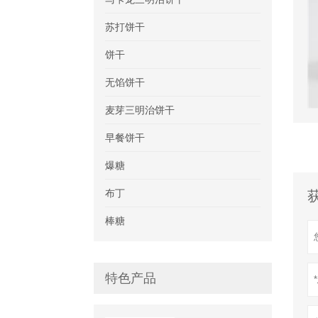
苏打饼干
饼干
无馅饼干
麦芽三明治饼干
早餐饼干
爆糖
布丁
棒糖
特色产品