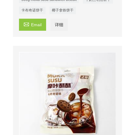
卡布奇诺饼干
椰子拿铁饼干

Email
详细