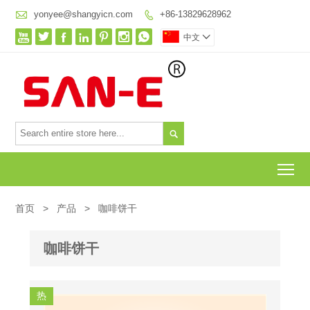

yonyee@shangyicn.com
+86-13829628962








中文


To
首页
>
产品
>
咖啡饼干
咖啡饼干
热